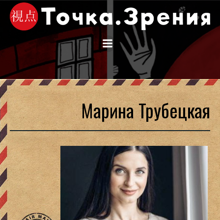
Перейти
к
содержимому
Марина Трубецкая