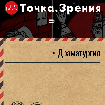
Перейти
к
содержимому
• Драматургия