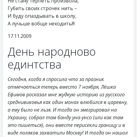
Не стану терпеть произвола,
Губить своих строчек нить –
И буду опаздывать в школу,
А лучьше вобще неходить!!!
17.11.2009
День народново
единтства
Сегодня, когда я спросила что за празник
отмечаеться теперь вместо 7 ноября, Лёшка
Ефимов росказал мне жудкую историю из русского
среднивиковья как один монах влюбился в царевну,
а ему было не льзя. И тогда он эмегрировал на
Украину, собрал там банду уна-унсо (или как там
это пишеться), они вместе перисекли границу и в
виде поляков захватили Москву! И тогда он нашол