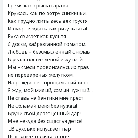
Гремя как крыша гаража
Кружась как по ветру снижинки.
Как трудно жить весь век грустя
И смерти ждать как ризультата!
Рука свисает как культя
С доски, забразганной томатом.
Любовь – безсмысленный онклав
В реальности слепой и жуткой
Мы – смеси провонсальских трав
не перевареных желутком.
На рождиство прощальный жест
Я жду, мой милый, самый нужный…
Не ставь на бантики мне крест
Не обламай меня без нужды!
Вручи свой драгоценный дар!
Мне некуда без сщастья дется!
…В духовке испускает пар
Подохшее телячье серце…