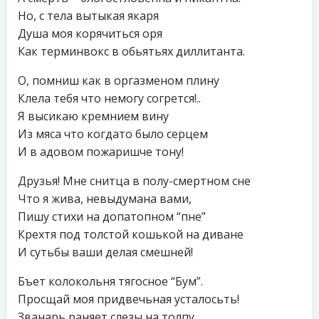
Но, с тела вытыкая якаря
Душа моя корячиться оря
Как терминвокс в обьятьях диллитанта.
О, помниш как в оргазменом плину
Клела тебя что немогу согрется!..
Я высикаю кремнием вину
Из мяса что когдато было серцем
И в адовом пожаришче тону!
Друзья! Мне снитца в полу-смертном сне
Что я жива, невыдумана вами,
Пишу стихи на допатопном “пне”
Крехтя под толстой кошькой на диване
И сутьбы ваши делая смешней!
Бъет колокольня тягосное “Бум”.
Просщай моя придвечьная усталосьть!
Званарь раняет слезы на толпу