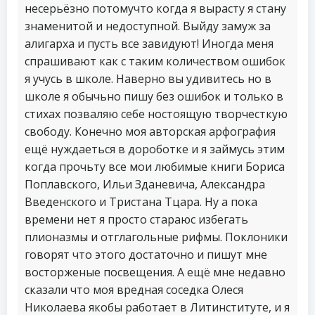
несерьёзно потомучто когда я вырасту я стану
знаменитой и недоступной. Выйду замуж за
алигарха и пусть все завидуют! Иногда меня
спрашивают как с таким количеством ошибок
я учусь в школе. Наверно вы удивитесь но в
школе я обычьно пишу без ошибок и только в
стихах позваляю себе ностоящую творчесткую
свободу. Конечно моя авторская арфография
ещё нуждаеться в дороботке и я займусь этим
когда прочьту все мои любимые книги Бориса
Поплавского, Ильи Зданевича, Александра
Введенского и Тристана Тцара. Ну а пока
времени нет я просто стараюс избегать
плионазмы и отглагольные рифмы. Поклоники
говорят что этого достаточно и пишут мне
восторженые посвещения. А ещё мне недавно
сказали что моя вредная соседка Олеся
Николаева якобы работает в Литинституте, и я