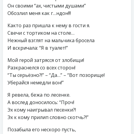
Он своими “ах, чистыми душами”
Обозлил меня как г…ндон!!!
Както раз пришла к нему в гости я.
Свечи с тортиком на столе…
Нежный взглят на мальчика бросела
И вскричала: “Я в туалет!”
Мой герой затрясся от злобищи!
Разкраснелся со всех сторон!
“Ты серьёзно?!” – “Да…” – “Вот позорище!
Уберайся немедли вон!”
Я ревела, бежа по лесенке.
А вослед доносилось: “Проч!
Эх кому наигрывал песенки?!
Эх к кому прилип словно скотчь?!”
Позабыла его нескоро пусть,