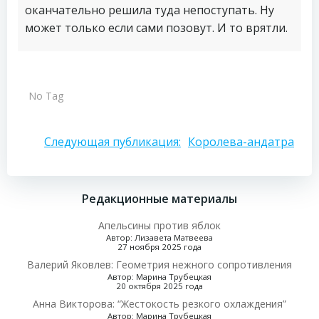
оканчательно решила туда непоступать. Ну
может только если сами позовут. И то врятли.
No Tag
Навигация
Следующая публикация:
Королева-андатра
по
Редакционные материалы
записям
Апельсины против яблок
Автор: Лизавета Матвеева
27 ноября 2025 года
Валерий Яковлев: Геометрия нежного сопротивления
Автор: Марина Трубецкая
20 октября 2025 года
Анна Викторова: “Жестокость резкого охлаждения”
Автор: Марина Трубецкая