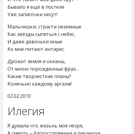
Бывало я ещё в постеле
Уже записочки несут!
Мальчишки, страсти неземные
Как звёзды сыпяться с небес,
И даже девочьки иные
Ко мне питают интирес.
Дрожит земля и океаны,
От мною порождённых фраз…
Какие творчесткие планы?
Конечьно каждому аргазм!
02.02.2010
Илегия
Я думала что жизьнь моя незря,
А смерть – блогостловенна и пикантна.