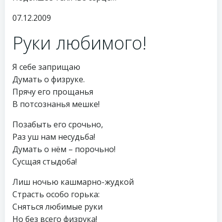
07.12.2009
Руки любимого!
Я себе заприщаю
Думать о физруке.
Прячу его прощанья
В потсознанья мешке!
Позабыть его срочьно,
Раз уш нам несудьба!
Думать о нём – порочьно!
Сусщая стыдоба!
Лиш ночью кашмарно-жудкой
Страсть особо горька:
Сняться любимые руки
Но без всего физрука!