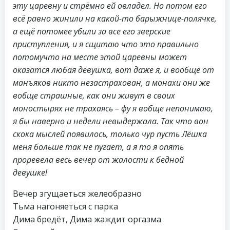
эту царевну и стрёмно ей овладел. Но потом его
всё равно жинили на какой-то барыжнице-полячке,
а ещё потомее убили за все его зверские
приступления, и я сщитаю что это правильно
потомучто на месте этой царевны может
оказатся любая девушка, вот даже я, и вообще от
манъяков никто незастрахован, а монахи они же
вобще страшные, как они живут в своих
моностырях не трахаясь – фу я вобще непонимаю,
я бы наверно и недели невыдержала. Так что вон
скока мыслей появилось, только чур пусть Лёшка
меня больше так не пугает, а я то я опять
проревела весь вечер от жалости к бедной
девушке!
Вечер згущаеться желеобразно
Тьма нагоняеться с парка
Дима бредёт, Дима жаждит оргазма