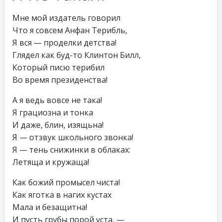
Мне мой издатель говорил
Что я совсем Анфан Терибль,
Я вся — проделки детства!
Глядел как буд-то Клинтон Билл,
Который писю терибил
Во время президенства!
А я ведь вовсе не така!
Я грациозна и тонка
И даже, блин, изящьна!
Я — отзвук школьного звонка!
Я — тень снижинки в облаках:
Летяща и кружаща!
Как божий промысел чиста!
Как яготка в нагих кустах
Мала и безащитна!
И пусть грубы порой уста, —