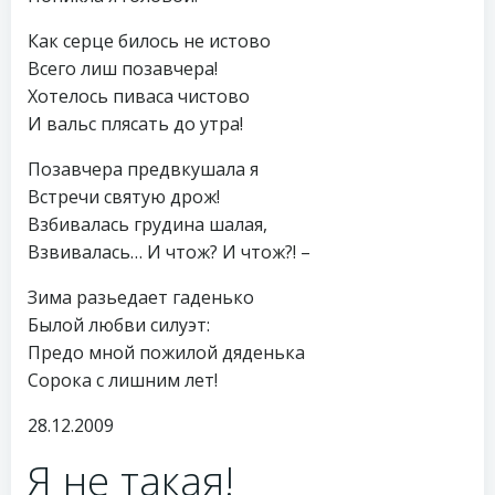
Как серце билось не истово
Всего лиш позавчера!
Хотелось пиваса чистово
И вальс плясать до утра!
Позавчера предвкушала я
Встречи святую дрож!
Взбивалась грудина шалая,
Взвивалась… И чтож? И чтож?! –
Зима разьедает гаденько
Былой любви силуэт:
Предо мной пожилой дяденька
Сорока с лишним лет!
28.12.2009
Я не такая!