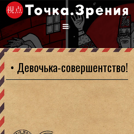
Перейти
к
содержимому
• Девочька-совершентство!