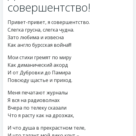
совершентство!
Привет-привет, я совершентство.
Слегка грусна, слегка чудна.
Зато любима и извесна
Как англо бурсская война!!!
Мои стихи гремят по миру
Как диманический акорд
И от Дубровки до Памира
Повсюду щастье и приход.
Меня печатают журналы
Я вся на радиоволнах
Вчера по телеку сказали
Что я расту как на дрозжах,
И что душа в прекрастном теле,
И что талант мой дико крут –