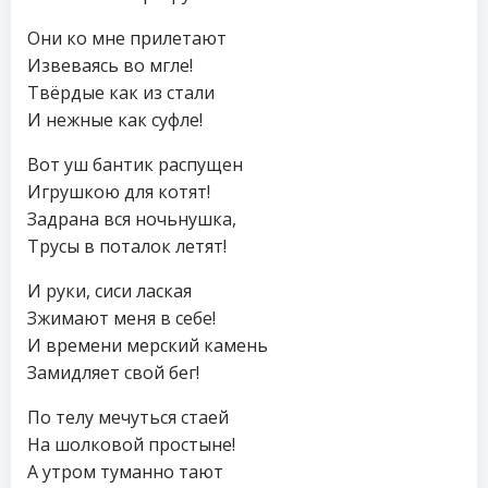
Они ко мне прилетают
Извеваясь во мгле!
Твёрдые как из стали
И нежные как суфле!
Вот уш бантик распущен
Игрушкою для котят!
Задрана вся ночьнушка,
Трусы в поталок летят!
И руки, сиси лаская
Зжимают меня в себе!
И времени мерский камень
Замидляет свой бег!
По телу мечуться стаей
На шолковой простыне!
А утром туманно тают