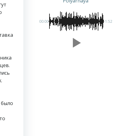
Polyarnaya
гут
о
00:00
-1:52
тавка
хника
цев.
пись
.
о было
что