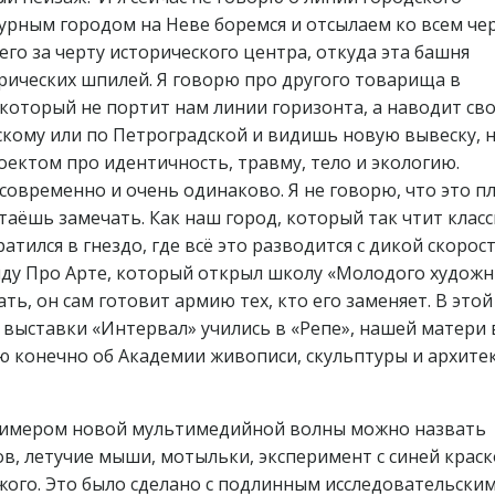
урным городом на Неве боремся и отсылаем ко всем че
его за черту исторического центра, откуда эта башня
орических шпилей. Я говорю про другого товарища в
 который не портит нам линии горизонта, а наводит св
скому или по Петроградской и видишь новую вывеску, 
оектом про идентичность, травму, тело и экологию.
современно и очень одинаково. Я не говорю, что это пл
таёшь замечать. Как наш город, который так чтит класс
атился в гнездо, где всё это разводится с дикой скорос
нду Про Арте, который открыл школу «Молодого художн
ь, он сам готовит армию тех, кто его заменяет. В этой
 выставки «Интервал» учились в «Репе», нашей матери 
ю конечно об Академии живописи, скульптуры и архите
римером новой мультимедийной волны можно назвать
в, летучие мыши, мотыльки, эксперимент с синей краск
ужого. Это было сделано с подлинным исследовательски