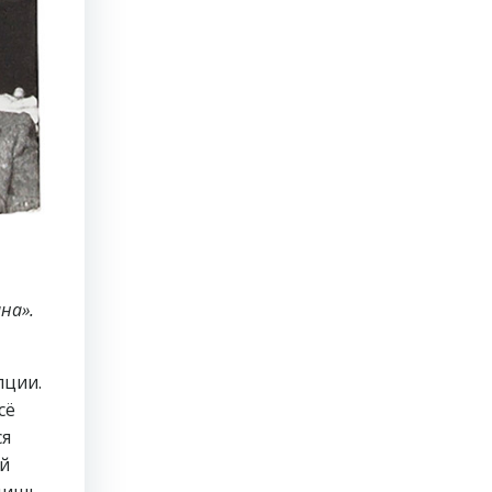
на».
пции.
сё
ся
ой
одишь