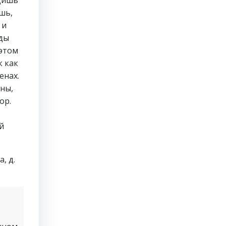
шь,
 и
еды
 этом
к как
енах.
аны,
ор.
й
, д.