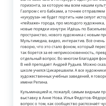
горизонта, за которую мы всем нашим культ
Газпром с его бабками, а точнее отправляем 
«кукуруза» не будет портить нам силуэт ист
«пейзаже» города, про молодого художника,
новые порядки изнутри. Идёшь по Васильев
пространство, нового художника с новым пр
Мультимедиа, видео, интерактив. Всё очень 
говорю, что это стало фоном, который перес
так борется за её неприкосновенность, превр
отдельный вопрос. Во многом благодаря фо
В ней преподаёт Андрей Рудьев. Можно сказат
школе учился Цикарешвили. А все художники
художественных учебных заведений, я говор
имени Репина.
Кульминацией и, пожалуй, самым видным п
выставку в Анне Нова. Илья Федотов-Фёдоро
вопрос о том, как сообщество распознаёт ч