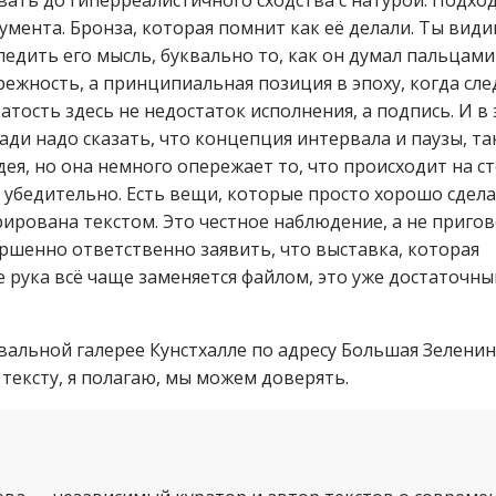
мента. Бронза, которая помнит как её делали. Ты види
едить его мысль, буквально то, как он думал пальцами
режность, а принципиальная позиция в эпоху, когда сл
тость здесь не недостаток исполнения, а подпись. И в
ради надо сказать, что концепция интервала и паузы, та
дея, но она немного опережает то, что происходит на ст
 убедительно. Есть вещи, которые просто хорошо сдел
рирована текстом. Это честное наблюдение, а не пригов
ершенно ответственно заявить, что выставка, которая
де рука всё чаще заменяется файлом, это уже достаточны
вальной галерее Кунстхалле по адресу Большая Зеленина
 тексту, я полагаю, мы можем доверять.