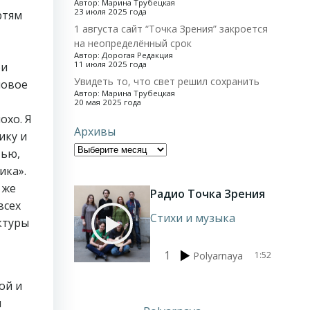
Автор: Марина Трубецкая
23 июля 2025 года
ртям
1 августа сайт “Точка Зрения” закроется
на неопределённый срок
Автор: Дорогая Редакция
11 июля 2025 года
ои
Увидеть то, что свет решил сохранить
новое
Автор: Марина Трубецкая
20 мая 2025 года
охо. Я
Архивы
ику и
тью,
ика».
 же
Радио Точка Зрения
всех
Стихи и музыка
ктуры
1
Polyarnaya
1:52
ой и
м