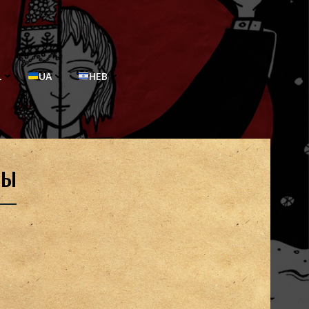
L
UA
HEB
ты