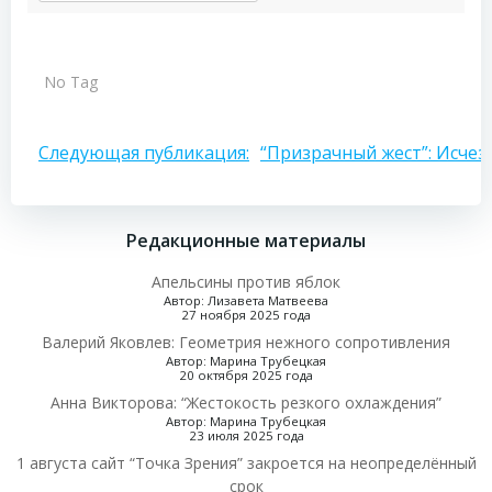
No Tag
Навигация
Следующая публикация:
“Призрачный жест”: Исче
по
Редакционные материалы
записям
Апельсины против яблок
Автор: Лизавета Матвеева
27 ноября 2025 года
Валерий Яковлев: Геометрия нежного сопротивления
Автор: Марина Трубецкая
20 октября 2025 года
Анна Викторова: “Жестокость резкого охлаждения”
Автор: Марина Трубецкая
23 июля 2025 года
1 августа сайт “Точка Зрения” закроется на неопределённый
срок