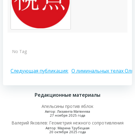
No Tag
Навигация
Следующая публикация:
О лиминальных телах Оль
по
Редакционные материалы
записям
Апельсины против яблок
Автор: Лизавета Матвеева
27 ноября 2025 года
Валерий Яковлев: Геометрия нежного сопротивления
Автор: Марина Трубецкая
20 октября 2025 года