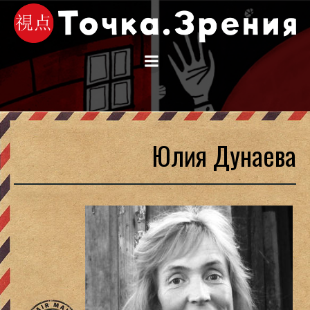
Перейти
к
содержимому
Юлия Дунаева