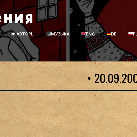
👁 АВТОРЫ
МУЗЫКА
ENG
DE
P
• 20.09.20