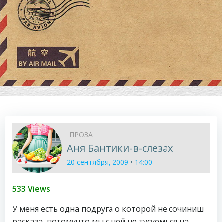
ПРОЗА
Аня Бантики-в-слезах
•
20 сентября, 2009
14:00
533 Views
У меня есть одна подруга о которой не сочиниш
расказа, потомучто мы с ней не тусуемься на