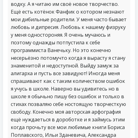
водку. А я читаю им своё новое творчество.
Ещё есть котёнок Фанфик о котором незнают
мои дибильные родители. У меня часто бывает
любовь и дипресия. Любовь к нашему физруку
у меня одностороняя. Я очень мучаюсь и
поэтому однажды потпустила к себе
программиста Ванечьку. Но это конечно
несерьёзно потомучто когда я вырасту я стану
знаменитой и недоступной. Выйду замуж за
алигарха и пусть все завидуют! Иногда меня
спрашивают как с таким количеством ошибок
я учусь в школе. Наверно вы удивитесь но в
школе я обычьно пишу без ошибок и только в
стихах позваляю себе ностоящую творчесткую
свободу. Конечно моя авторская арфография
ещё нуждаеться в дороботке и я займусь этим
когда прочьту все мои любимые книги Бориса
Поплавского, Ильи Зданевича, Александра