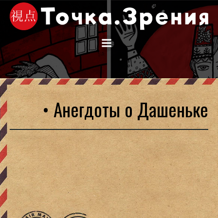
Перейти
к
содержимому
• Анегдоты о Дашеньке