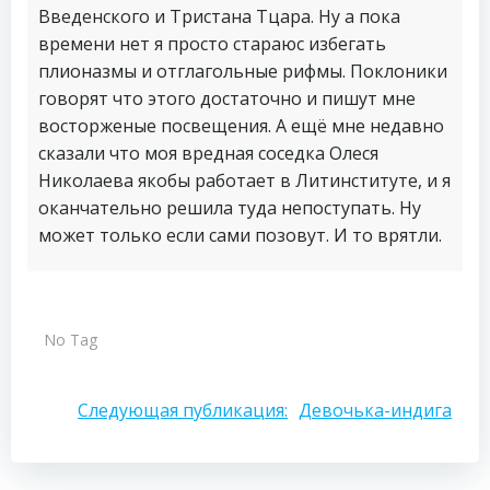
Введенского и Тристана Тцара. Ну а пока
времени нет я просто стараюс избегать
плионазмы и отглагольные рифмы. Поклоники
говорят что этого достаточно и пишут мне
восторженые посвещения. А ещё мне недавно
сказали что моя вредная соседка Олеся
Николаева якобы работает в Литинституте, и я
оканчательно решила туда непоступать. Ну
может только если сами позовут. И то врятли.
No Tag
Навигация
Следующая публикация:
Девочька-индига
по