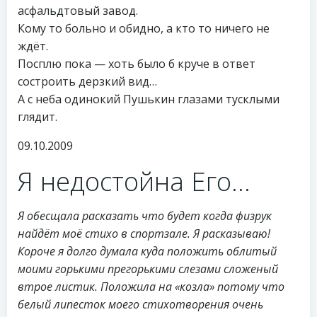
асфальдтовый завод.
Кому то больно и обидно, а кто то ничего не
ждёт.
Посплю пока — хоть было б круче в ответ
состроить дерзкий вид…
А с неба одинокий Пушькин глазами тусклыми
глядит.
09.10.2009
Я недостойна Его…
Я обесщала расказать что будет когда физрук
найдёт моё стихо в спортзале. Я расказываю!
Короче я долго думала куда положить облитый
моими горькими прегорькими слезами сложеный
втрое листик. Положила на «козла» потому что
белый липесток моего стихотворения очень