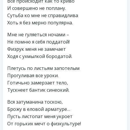
Всё происходит как то криво
И совершено не поплану.
Сутьба ко мне не справидлива
Хоть я без мерно популярна.
Мне не гуляеться ночами –
Не помню я себя поддатой!
Физрук меня не замечает
Ходя с ухмылкой бородатой.
Плетусь по листьям запотелым
Прогуливая все уроки.
Готичьно замерзает тело,
Тускнеет бантик синеокий.
Вся затуманина тоскою,
Брожу в еловой арматуре…
Пусть листопат меня укроет
От горьких мечт о физкультуре!