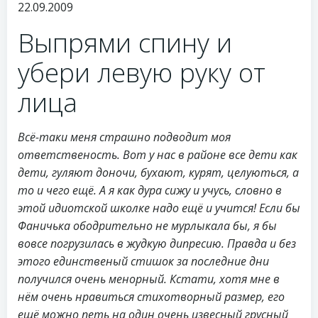
22.09.2009
Выпрями спину и
убери левую руку от
лица
Всё-таки меня страшно подводит моя
ответственость. Вот у нас в районе все дети как
дети, гуляют доночи, бухают, курят, целуються, а
то и чего ещё. А я как дура сижу и учусь, словно в
этой идиотской школке надо ещё и учится! Если бы
Фаничька ободрительно не мурлыкала бы, я бы
вовсе погрузилась в жудкую дипресию. Правда и без
этого единственый стишок за последние дни
получился очень менорный. Кстати, хотя мне в
нём очень нравиться стихотворный размер, его
ещё можно петь на один очень извесный грусный