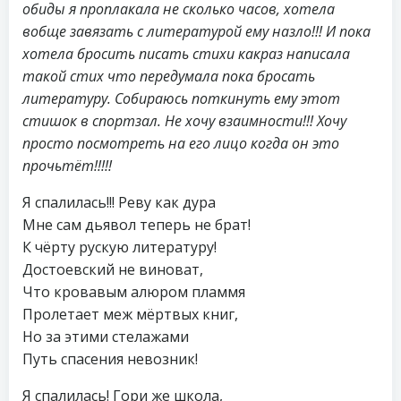
обиды я проплакала не сколько часов, хотела
вобще завязать с литературой ему назло!!! И пока
хотела бросить писать стихи какраз написала
такой стих что передумала пока бросать
литературу. Собираюсь поткинуть ему этот
стишок в спортзал. Не хочу взаимности!!! Хочу
просто посмотреть на его лицо когда он это
прочьтёт!!!!!
Я спалилась!!! Реву как дура
Мне сам дьявол теперь не брат!
К чёрту рускую литературу!
Достоевский не виноват,
Что кровавым алюром пламмя
Пролетает меж мёртвых книг,
Но за этими стелажами
Путь спасения невозник!
Я спалилась! Гори же школа,