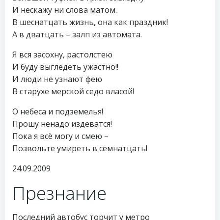
И нескажу ни слова матом.
В шеснатцать жизнь, она как праздник!
А в дватцать – залп из автомата.
Я вся засохну, растолстею
И буду выгледеть ужастно!!
И люди не узнают фею
В старухе мерской седо власой!
О небеса и подземелья!
Прошу ненадо издеватся!
Пока я всё могу и смею –
Позвольте умиреть в семнатцать!
24.09.2009
Презнание
Последний автобус торчит у метро