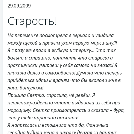
29.09.2009
Старость!
На переменке посмотрела в зеркало и увидила
между щекой и правым ухом первую морсщину!!!
Я с разу же впала в жудкую истерику… Это так
больно и страшно, понимать что старееш и
практичиски умираеш у себя самого на глазах! Я
плакала долго и самозабвено! Думала что теперь
прийдёться идти к врачям что бы вкололи мне в
лицо ботулизм!
Пришла Светка, спросила, чё ревёш. Я
нечленомраздельно чтото выдавила из себя про
морсщину. Светка присмотрелась и сказала – дура,
это у тебя царапина от кота!
Я напреглась и вспомнила что да, Фаничька
севодня будила меня в школку дёргая за бантик