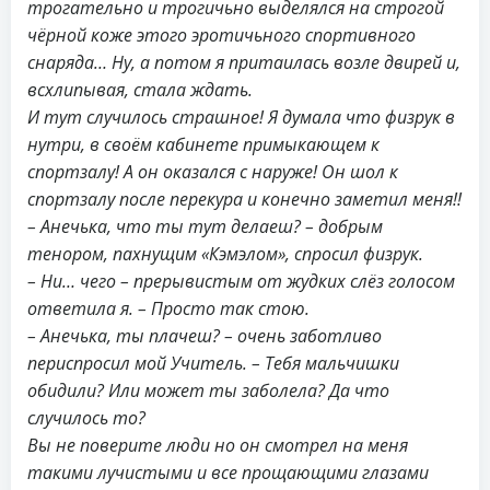
трогательно и трогичьно выделялся на строгой
чёрной коже этого эротичьного спортивного
снаряда… Ну, а потом я притаилась возле двирей и,
всхлипывая, стала ждать.
И тут случилось страшное! Я думала что физрук в
нутри, в своём кабинете примыкающем к
спортзалу! А он оказался с наруже! Он шол к
спортзалу после перекура и конечно заметил меня!!
– Анечька, что ты тут делаеш? – добрым
тенором, пахнущим «Кэмэлом», спросил физрук.
– Ни… чего – прерывистым от жудких слёз голосом
ответила я. – Просто так стою.
– Анечька, ты плачеш? – очень заботливо
периспросил мой Учитель. – Тебя мальчишки
обидили? Или может ты заболела? Да что
случилось то?
Вы не поверите люди но он смотрел на меня
такими лучистыми и все прощающими глазами