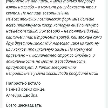
утончёно не напишеш. А меня только попробуй
взять на слабо – в момент решу доказать что я
крутая! Не напишу, говоришь?! Ха!
Из всех японских поэтических форм мне больше
всего приглянулась хокку, которую ещё по чемуто
называют хайка. Я ж говорю – не понятный язык,
как хочеш так и транслитерируй. Как японцы сами
друг друга понимают?! Я напесала цикл из хаек, ну
или хокков, про школьную жизнь. По моему всё
правельно – и колличество строк со блюдено, и
лаконичьность на месте, и загадочьность
присутствует. А Ритка говорит что
неправильные у меня хокки. Люди рассудите нас!!!
Напрастно встало
Ранней осени сонце.
Алгебра. Двойка.
Всего шеснадцать.