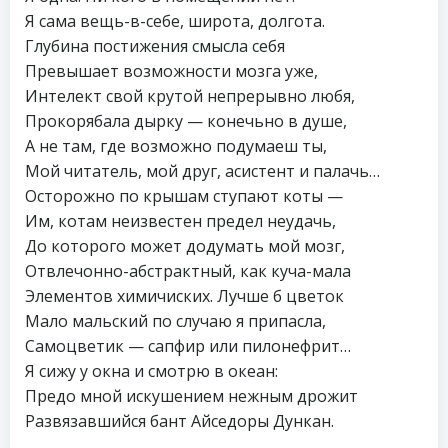
Я сама вещь-в-себе, широта, долгота.
Глубина постижения смысла себя
Превышает возможности мозга уже,
Интелект свой крутой непрерывно любя,
Прокорябала дырку — конечьно в душе,
А не там, где возможно подумаеш ты,
Мой читатель, мой друг, асистент и палачь…
Осторожно по крышам ступают коты —
Им, котам неизвестен предел неудачь,
До которого может додумать мой мозг,
Отвлечонно-абстрактный, как куча-мала
Элементов химичиских. Лучше б цветок
Мало мальский по случаю я припасла,
Самоцветик — сапфир или пилонефрит…
Я сижу у окна и смотрю в океан:
Предо мной искушением нежным дрожит
Развязавшийся бант Айседоры Дункан.