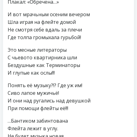
Плакал: «Обречена…»
И вот мрачьным осеним вечером
Шла играя на флейте домой
Не смотря себе вдаль за плечи
Где толпа громыхала гурьбой!
Это месные литераторы
С чьевото квартирника шли
Бездушные как Терминаторы
И глупые как ослы!!!
Понять её музыку?!? Где уж им!
Сиво лапое мужичьё!
И они над ругались над девушкой
При помощи флейты её!!!
…Бантиком забинтована
Флейта лежит в углу.
Не будет музыка новая