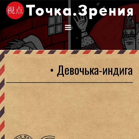
Перейти
к
содержимому
• Девочька-индига