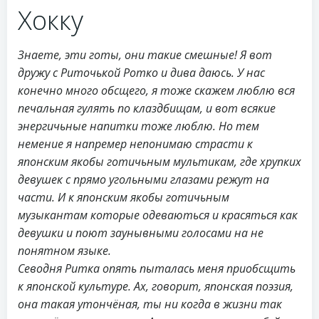
Хокку
Знаете, эти готы, они такие смешные! Я вот
дружу с Риточькой Ротко и дива даюсь. У нас
конечно много обсщего, я тоже скажем люблю вся
печальная гулять по клаздбищам, и вот всякие
энергичьные напитки тоже люблю. Но тем
немение я напремер непонимаю страсти к
японским якобы готичьным мультикам, где хрупких
девушек с прямо угольными глазами режут на
части. И к японским якобы готичьным
музыкантам которые одеваються и красяться как
девушки и поют заунывными голосами на не
понятном языке.
Севодня Ритка опять пыталась меня приобсщить
к японской культуре. Ах, говорит, японская поэзия,
она такая утончёная, ты ни когда в жизни так