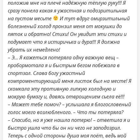
положив мне на плечё надёжную тёплую руку!!! Я
сразу понела какая я ужастная и подозритильная
на пустом месьте
И тут вдруг омирзитильный
болезненый холод пронзил меня от мокушки до
пяток и обратно! Стихи! Он увидит эти стихи и
подумает что я истиричька и дура!!! Я должна
убрать их немедлено!
– Э… Я кажеться потеряла одну важную вещ –
пробормотала я и быстрым бегом побежала в
спортзал. Слава богу ужастный
компроментирующий меня листок был на месте! Я
скомкала эту противную липкую холодную и
мокрую бумагу и, давясь отврощением сьела её!!!
– Может тебе помоч? – услышала я блогословеный
голос моего возлюбленого. – Что ты потеряла?
– Спасибо, но я уже нашла потерю! – ответила я и
быстро ушла что бы он ни чего не заподозрил.
Теперь с одной стороны душа моя поёт, ведь мой