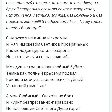
возлюбленый оказался ни каким не негодяем, а с
другой стороны я осознаю какая я испорченая,
истиричьная и гаткая, гаткая, без конечьно и без
надёжно гаткая!!! Я недостойна Его… Пишу стихи
и плачу бесконца!!
С наруже я не винна и скромна
И мягким светом бантиков прозрачьных
Как молодая церковь я озарена!
Но этот свет увы ненастоящий!
Моя душа страшна как злобный буйвол
Темна как полный крысами подвал…
Кричю и корчусь словно псих я буйный
Угнавший самосвал!
А мой Любимый… Он хотя не брит
И курит безпрестанно-паравозно
Но настоящий Свет в его Душе горит