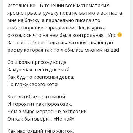
исполнение… В течении всей математики я
яросно грызла ручьку пока не вытикла вся паста
мне на блуску, а паралельно писала это
стихотворение карандашём. После урока
окозалось что на нём была контрольная… Упс
За то я с нова использывала опоясывающую
рифму которая так по любилась многим из вас!
Со школы прихожу когда
Замученая шести дневкой
Как буд-то крепосная девка,
То глажу своего кота!
Кот выгибаеться спиной
И торохтит как поровозик,
Чем в мире мерзосных эксплозий
Он как бы говорит: «Не ной»!
Как настоящий тигр жесток,