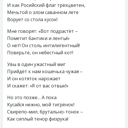
И как Росийский флаг трёхцветен,
Мечьтой о злом саванном лете
Ворует со стола кусок!
Мне говорят: «Вот подрастёт –
Пометит бантики и ленты!»
О нет! Он столь интилигентный!
Поверьте, он небестный кот!
Увы в один ужастный миг
Прийдёт к нам кошечька чужая –
И он котяток нарожает
И скажет: «Я от вас отвык!»
Но это позже… А пока
Кусайся нежно, мой тигрёнок!
Свирепо-мил, брутально-тонок –
Как сиплый тенор физрука!