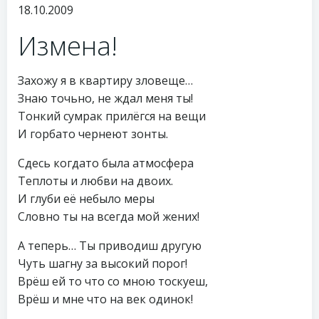
18.10.2009
Измена!
Захожу я в квартиру зловеще…
Знаю точьно, не ждал меня ты!
Тонкий сумрак прилёгся на вещи
И горбато чернеют зонты.
Сдесь когдато была атмосфера
Теплоты и любви на двоих.
И глуби её небыло меры
Словно ты на всегда мой жених!
А теперь… Ты приводиш другую
Чуть шагну за высокий порог!
Врёш ей то что со мною тоскуеш,
Врёш и мне что на век одинок!