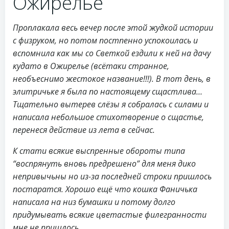
Ожирелье
Проплакала весь вечер после этой жудкой истории
с физруком, но потом постпенно успокоилась и
вспомнила как мы со Светкой ездили к ней на дачу
кудато в Ожирелье (всётаки странное,
необъеснимо жестокое название!!!). В тот день, в
элитричьке я была по настоящему сщастлива…
Тщательно вытерев слёзы я собралась с силами и
написала небольшое стихотворение о сщастье,
перенеся действие из лета в сейчас.
К стати всякие выспренные обороты типа
“воспрянуть вновь предрешено” для меня дико
непривычьны но из-за последней строки пришлось
постаратся. Хорошо ещё что кошка Фаничька
написала на низ бумашки и потому долго
придумывать всякие цветастые филегранности
мне не пришлось.