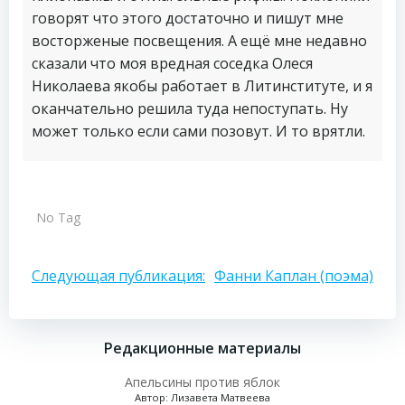
говорят что этого достаточно и пишут мне
восторженые посвещения. А ещё мне недавно
сказали что моя вредная соседка Олеся
Николаева якобы работает в Литинституте, и я
оканчательно решила туда непоступать. Ну
может только если сами позовут. И то врятли.
No Tag
Навигация
Следующая публикация:
Фанни Каплан (поэма)
по
Редакционные материалы
записям
Апельсины против яблок
Автор: Лизавета Матвеева