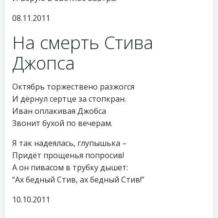
08.11.2011
На смерть Стива
Джопса
Октябрь торжествено разжогся
И дёрнул сертце за стопкран.
Иван оплакивая Джобса
Звонит бухой по вечерам.
Я так надеялась, глупышька –
Придёт прощенья попросив!
А он пивасом в трубку дышет:
“Ах бедный Стив, ах бедный Стив!”
10.10.2011