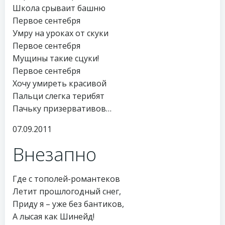
Школа срываит башню
Первое сентебря
Умру на уроках от скуки
Первое сентебря
Мущины такие сцуки!
Первое сентебря
Хочу умиреть красивой
Пальци слегка терибят
Пачьку призервативов…
07.09.2011
Внезапно
Где с тополей-романтеков
Летит прошлогодный снег,
Приду я – уже без бантиков,
А лысая как Шинейд!