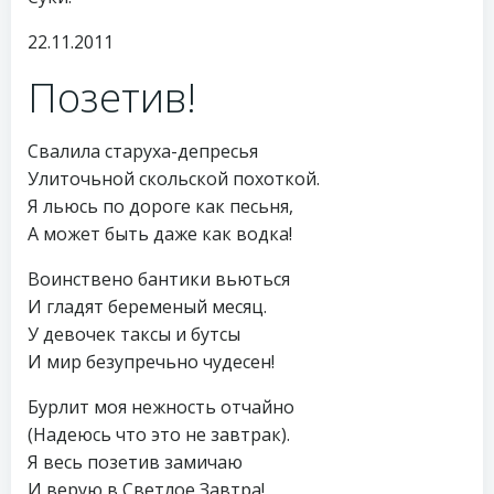
22.11.2011
Позетив!
Свалила старуха-депресья
Улиточьной скольской похоткой.
Я льюсь по дороге как песьня,
А может быть даже как водка!
Воинствено бантики вьються
И гладят беременый месяц.
У девочек таксы и бутсы
И мир безупречьно чудесен!
Бурлит моя нежность отчайно
(Надеюсь что это не завтрак).
Я весь позетив замичаю
И верую в Светлое Завтра!