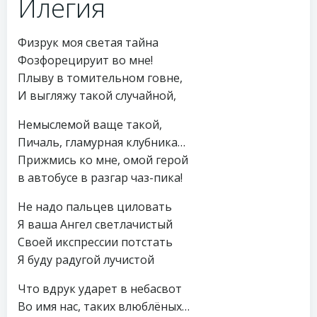
Илегия
Физрук моя светая тайна
Фозфорецируит во мне!
Плыву в томительном говне,
И выгляжу такой случайной,
Немыслемой ваще такой,
Пичаль, гламурная клубника…
Прижмись ко мне, омой герой
в автобусе в разгар чаз-пика!
Не надо пальцев циловать
Я ваша Ангел светлачистый
Своей икспрессии потстать
Я буду радугой лучистой
Что вдрук ударет в небасвот
Во имя нас, таких влюблёных…