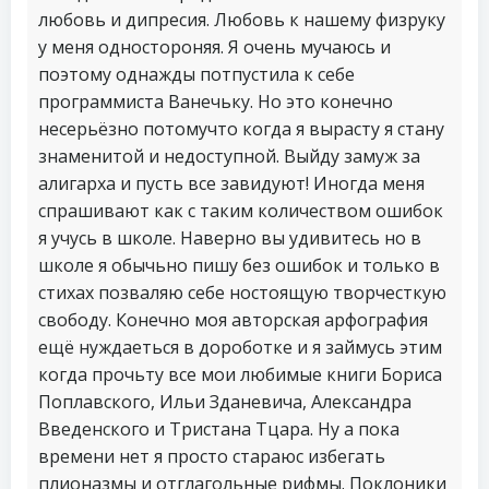
любовь и дипресия. Любовь к нашему физруку
у меня одностороняя. Я очень мучаюсь и
поэтому однажды потпустила к себе
программиста Ванечьку. Но это конечно
несерьёзно потомучто когда я вырасту я стану
знаменитой и недоступной. Выйду замуж за
алигарха и пусть все завидуют! Иногда меня
спрашивают как с таким количеством ошибок
я учусь в школе. Наверно вы удивитесь но в
школе я обычьно пишу без ошибок и только в
стихах позваляю себе ностоящую творчесткую
свободу. Конечно моя авторская арфография
ещё нуждаеться в дороботке и я займусь этим
когда прочьту все мои любимые книги Бориса
Поплавского, Ильи Зданевича, Александра
Введенского и Тристана Тцара. Ну а пока
времени нет я просто стараюс избегать
плионазмы и отглагольные рифмы. Поклоники