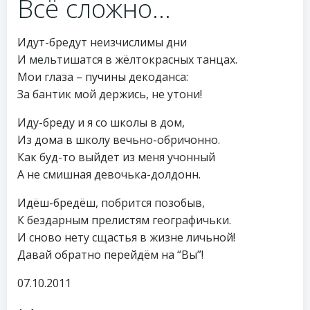
Всё сложно…
Идут-бредут неизчислимы дни
И мельтишатся в жёлтокрасных танцах.
Мои глаза – пучины декоданса:
За бантик мой держись, не утони!
Иду-бреду и я со школы в дом,
Из дома в школу вечьно-обричонно.
Как буд-то выйдет из меня учонный
А не смишная девочька-долдонн.
Идёш-бредёш, побрится позобыв,
К бездарным прелистям географичьки.
И сново нету сщастья в жизне личьной!
Давай обратно перейдём на “Вы”!
07.10.2011