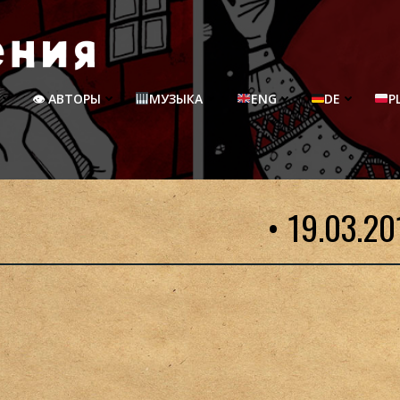
👁 АВТОРЫ
МУЗЫКА
ENG
DE
P
• 19.03.20