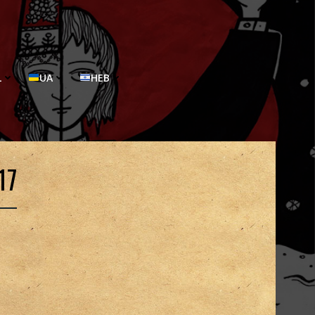
L
UA
HEB
17