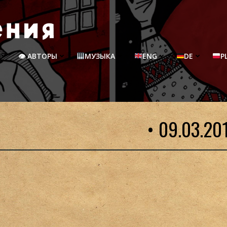
👁 АВТОРЫ
МУЗЫКА
ENG
DE
P
• 09.03.20