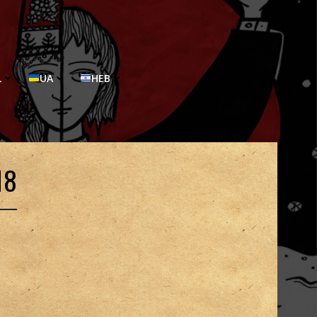
L
UA
HEB
18