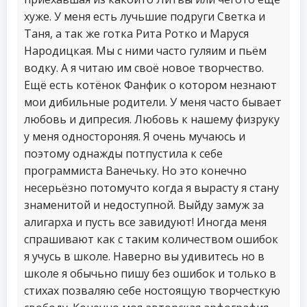
хуже. У меня есть лучьшие подруги Светка и
Таня, а так же готка Рита Ротко и Маруся
Народицкая. Мы с ними часто гуляим и пьём
водку. А я читаю им своё новое творчество.
Ещё есть котёнок Фанфик о котором незнают
мои дибильные родители. У меня часто бывает
любовь и дипресия. Любовь к нашему физруку
у меня одностороняя. Я очень мучаюсь и
поэтому однажды потпустила к себе
программиста Ванечьку. Но это конечно
несерьёзно потомучто когда я вырасту я стану
знаменитой и недоступной. Выйду замуж за
алигарха и пусть все завидуют! Иногда меня
спрашивают как с таким количеством ошибок
я учусь в школе. Наверно вы удивитесь но в
школе я обычьно пишу без ошибок и только в
стихах позваляю себе ностоящую творчесткую