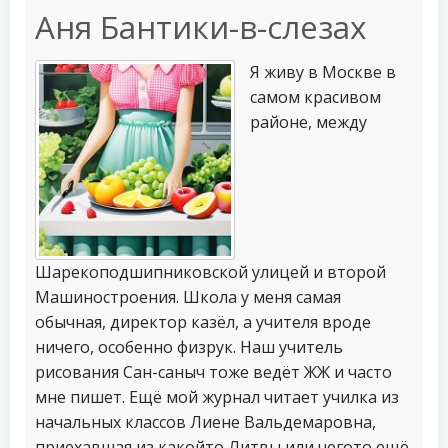
Аня Бантики-в-слезах
Я живу в Москве в
самом красивом
районе, между
Шарекоподшипниковской улицей и второй
Машиностроения. Школа у меня самая
обычная, директор казёл, а учителя вроде
ничего, особенно физрук. Наш учитель
рисования Сан-саныч тоже ведёт ЖЖ и часто
мне пишет. Ещё мой журнал читает училка из
начальных классов Лиене Вальдемаровна,
приехавшая из какойто Литвы или чегото ещё