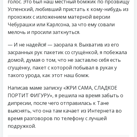
голос. Это был наш местный бомжик по прозвищу
Успенский, любивший пристать к кому-нибудь из
прохожих с изложением матерной версии
Чебурашки или Карлсона, за что ему совали
мелочь и просили заткнуться.
— И не надейся! — заорала я. Выхватив из его
засранных рук пакетик со сгущёнкой, я побежала
домой, думая о том, что не заставлю себя есть
сгущёнку, пакет с которой побывал в руках у
такого урода, как этот наш бомж.
Написав маме записку «ЖРИ САМА, СЛАДКОЕ
ПОРТИТ ФИГУРУ», я решила на время забыть о
дипресии, после чего отправилась к Тане
выяснять, что она там качает из Интернета во
время разговоров по телефону с лучшей
подружкой.