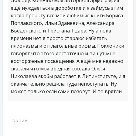
свободу. Конечно моя авторская арфография
ещё нуждаеться в дороботке и я займусь этим
когда прочьту все мои любимые книги Бориса
Поплавского, Ильи Зданевича, Александра
Введенского и Тристана Тцара. Ну а пока
времени нет я просто стараюс избегать
плионазмы и отглагольные рифмы. Поклоники
говорят что этого достаточно и пишут мне
восторженые посвещения. А ещё мне недавно
сказали что моя вредная соседка Олеся
Николаева якобы работает в Литинституте, и я
оканчательно решила туда непоступать. Ну
может только если сами позовут. И то врятли.
No Tag