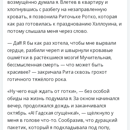
возмущённо думала я. Влетев в квартиру и
хлопнувшись с разбегу на незаправленную
кровать, я позвонила Риточьке Ротко, которая
как раз готовилась к празднованию Хэллоуина, и
потому слышала меня через слово.
— Да!!! Я бы как раз хотела, чтобы мне вырвали
сердце, разбили череп и швырнули кровавые
ошмётки в растёкшиеся мозги! Мучительная,
бессмысленная смерть — что может быть
красивее? — закричала Рита сквозь грохот
готичного тяжёлого рока.
«Ну чего ещё ждать от готки», — без особой
обиды на жизнь подумала я. За окном начинался
вечер, продолжался дождь и заканчивался
октябрь. «А! Гадская сгущёнка!», — щёлкнуло у
меня в голове что-то. Сообразив, что дурацкий
пакетик, который я подкладывала под попу,