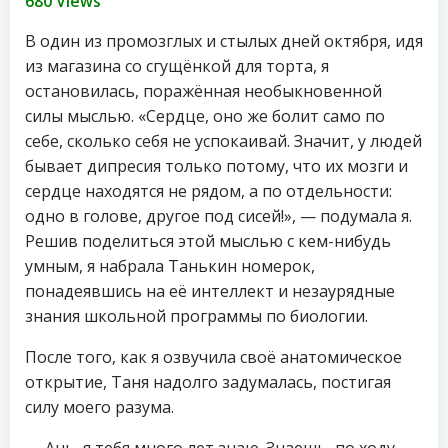
680 Views
В один из промозглых и стылых дней октября, идя
из магазина со сгущёнкой для торта, я
остановилась, поражённая необыкновенной
силы мыслью. «Сердце, оно же болит само по
себе, сколько себя не успокаивай. Значит, у людей
бывает дипресия только потому, что их мозги и
сердце находятся не рядом, а по отдельности:
одно в голове, другое под сисей!», — подумала я.
Решив поделиться этой мыслью с кем-нибудь
умным, я набрала Танькин номерок,
понадеявшись на её интеллект и незаурядные
знания школьной программы по биологии.
После того, как я озвучила своё анатомическое
открытие, Таня надолго задумалась, постигая
силу моего разума.
— Ань, я тебя много лет знаю. Знаешь, по ходу,