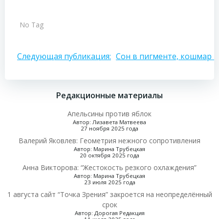
No Tag
Навигация
Следующая публикация:
Сон в пигменте, кошмар в
по
Редакционные материалы
записям
Апельсины против яблок
Автор: Лизавета Матвеева
27 ноября 2025 года
Валерий Яковлев: Геометрия нежного сопротивления
Автор: Марина Трубецкая
20 октября 2025 года
Анна Викторова: “Жестокость резкого охлаждения”
Автор: Марина Трубецкая
23 июля 2025 года
1 августа сайт “Точка Зрения” закроется на неопределённый
срок
Автор: Дорогая Редакция