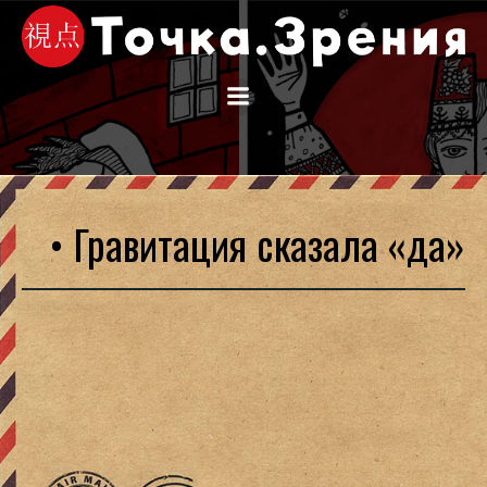
Перейти
к
содержимому
• Гравитация сказала «да»