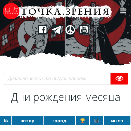
Перейти
к
содержимому
Дни рождения месяца
№
автор
город
ин.яз