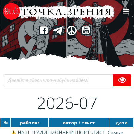
Перейти
к
содержимому
2026-07
№
рейтинг
автор / текст
дата
НАШ ТРАДИЦИОННЫЙ ШОРТ-ЛИСТ. Самые