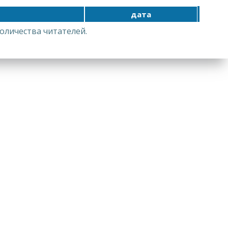
дата
личества читателей.