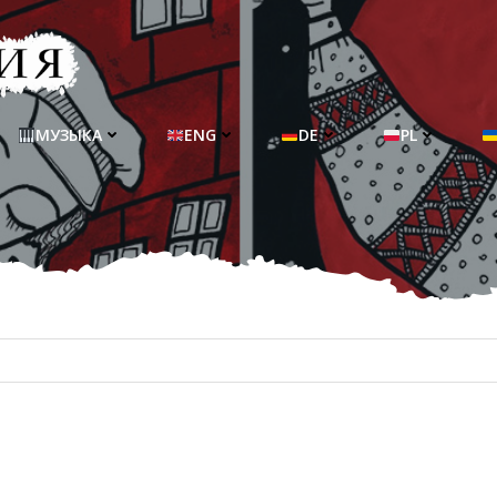
МУЗЫКА
ENG
DE
PL