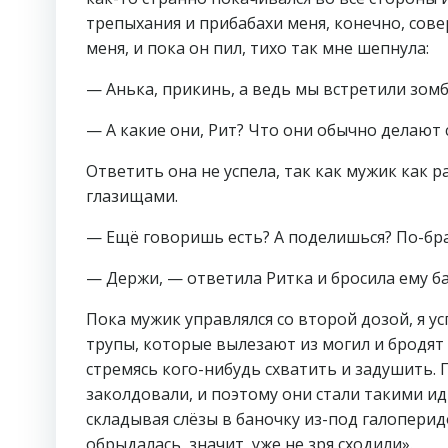
трепыхания и прибабахи меня, конечно, сов
меня, и пока он пил, тихо так мне шепнула:
— Анька, прикинь, а ведь мы встретили зомб
— А какие они, Рит? Что они обычно делают 
Ответить она не успела, так как мужик как р
глазищами.
— Ещё говоришь есть? А поделишься? По-бр
— Держи, — ответила Ритка и бросила ему ба
Пока мужик управлялся со второй дозой, я у
трупы, которые вылезают из могил и бродя
стремясь кого-нибудь схватить и задушить. 
заколдовали, и поэтому они стали такими ид
складывая слёзы в баночку из-под галоперидо
обрыдалась, значит, уже не зря сходили».