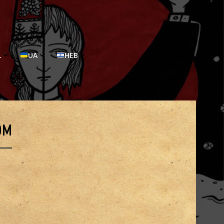
L
UA
HEB
ом