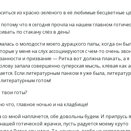
аситься из красно-зелёного в её любимые бесцветные ц
 потому что я сегодня прочла на нашем главном готиче
ивать по стакану слёз в день!
умалась о молодости моего дурацкого папы, когда он бы
оторые у меня на слух ассоциируются с чем-то очень зв
бязанности и призвание — Ритка вот должна плакать, а я
голову запала совершенно суперская мысль, клёвая как 
ается. Если литературным панком я уже была, литерату
ь литературным готом!
 твои готы?
о что, главное ночью и на кладбище!
ка со мной наплачется, обе довольны будем. И припрусь я
нашей готической жрачки, пусть радуется моему круто