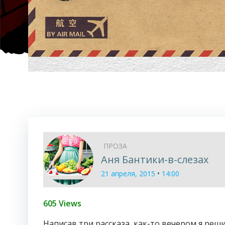
ПРОЗА
Аня Бантики-в-слезах
•
21 апреля, 2015
14:00
605 Views
Написав три рассказа, как-то вечером я реш