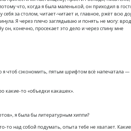
отому что, когда я была маленькой, он приходил в гост
у себя за столом, читает-читает и, главное, ржёт всю до
инула. Я через плечо заглядываю и понять не могу: врод
Ну он, конечно, просекает это дело и через спину мне
то я чтоб сэкономить, пятым шрифтом всё напечатала —
про какие-то «объедки какашек».
ветов», я была бы литературным хиппи?
то-то над собой подумать, опыта тебе не хватает. Какие