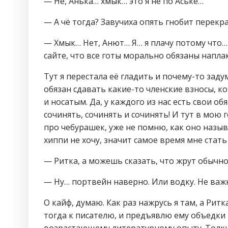
— Не, Анька… хмык… это я не по Аське…
— А чё тогда? Завучиха опять гнобит перекр
— Хмык… Нет, Анют… Я… я плачу потому что…
сайте, что все готы морально обязаны наплак
Тут я перестала её гладить и почему-то зад
обязан сдавать какие-то членские взносы, к
и носатым. Да, у каждого из нас есть свои о
сочинять, сочинять и сочинять! И тут в мою 
про чебурашек, уже не помню, как оно назыв
хиппи не хочу, значит самое время мне стат
— Ритка, а можешь сказать, что жрут обычно
— Ну… портвейн наверно. Или водку. Не важн
О кайф, думаю. Как раз нажрусь я там, а Рит
тогда к писателю, и предъявлю ему объедки 