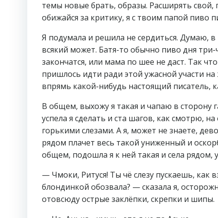
темы новые брать, образы. Расширять свой, 
обижайся за критику, я с твоим папой пиво п
Я подумала и решила не сердиться. Думаю, в 
всякий может. Батя-то обычно пиво дня три-
закончатся, или мама по шее не даст. Так чт
пришлось идти ради этой ужасной участи на
впрямь какой-нибудь настоящий писатель, к
В общем, выхожу я такая и чапаю в сторону г
успела я сделать и ста шагов, как смотрю, н
горькими слезами. А я, может не знаете, дев
рядом плачет весь такой униженный и оскор
общем, подошла я к ней такая и села рядом, 
— Чмоки, Ритуся! Ты чё слезу пускаешь, как
блондинкой обозвала? — сказала я, осторожн
отовсюду острые заклёпки, скрепки и шипы.