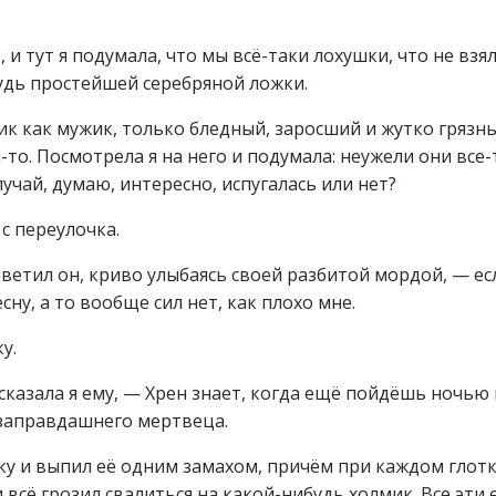
 и тут я подумала, что мы всё-таки лохушки, что не взял
будь простейшей серебряной ложки.
ик как мужик, только бледный, заросший и жутко грязны
то. Посмотрела я на него и подумала: неужели они все-
учай, думаю, интересно, испугалась или нет?
с переулочка.
ветил он, криво улыбаясь своей разбитой мордой, — ес
сну, а то вообще сил нет, как плохо мне.
у.
 сказала я ему, — Хрен знает, когда ещё пойдёшь ночью
заправдашнего мертвеца.
ку и выпил её одним замахом, причём при каждом глотк
 всё грозил свалиться на какой-нибудь холмик. Все эти 