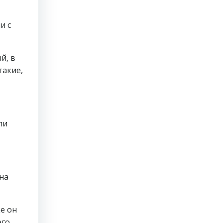
и с
й, в
такие,
ли
 на
е он
его