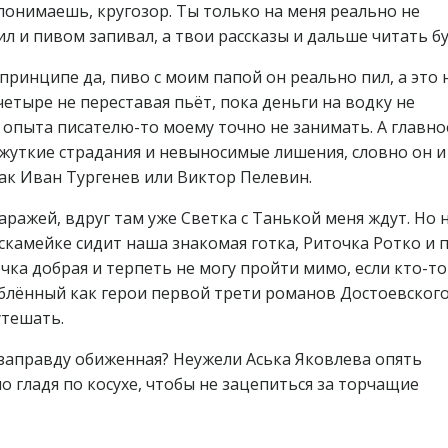
понимаешь, кругозор. Ты только на меня реально не
ил и пивом запивал, а твои рассказы и дальше читать бу
принципе да, пиво с моим папой он реально пил, а это 
четыре не переставая пьёт, пока деньги на водку не
о опыта писателю-то моему точно не занимать. А главно
 жуткие страдания и невыносимые лишения, словно он и
ак Иван Тургенев или Виктор Пелевин.
аражей, вдруг там уже Светка с Танькой меня ждут. Но 
а скамейке сидит наша знакомая готка, Риточка Ротко и 
очка добрая и терпеть не могу пройти мимо, если кто-то
блённый как герои первой трети романов Достоевского
утешать.
 взаправду обиженная? Неужели Аська Яковлева опять
о гладя по косухе, чтобы не зацепиться за торчащие