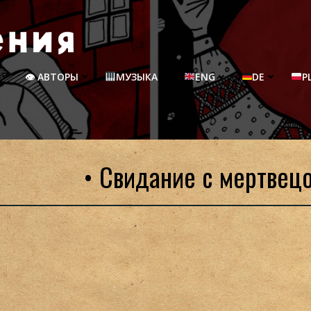
👁 АВТОРЫ
МУЗЫКА
ENG
DE
P
• Свидание с мертвец