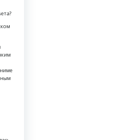
вета?
ском
л
онким
аниме
рным