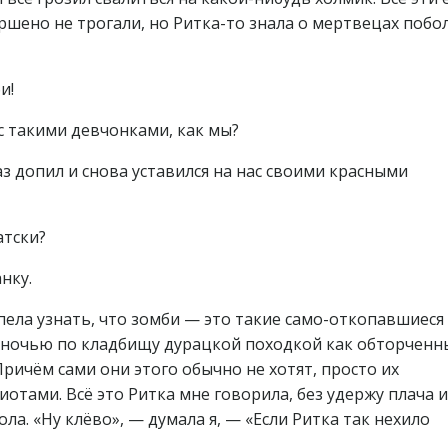
ершено не трогали, но Ритка-то знала о мертвецах поб
и!
с такими девчонками, как мы?
аз допил и снова уставился на нас своими красными
атски?
нку.
спела узнать, что зомби — это такие само-откопавшиеся
т ночью по кладбищу дурацкой походкой как обторченн
Причём сами они этого обычно не хотят, просто их
иотами. Всё это Ритка мне говорила, без удержу плача и
ла. «Ну клёво», — думала я, — «Если Ритка так нехило