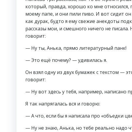
который, правда, хорошо ко мне относился, п
моему папе, и они пили пиво. И вот сидит он 
как дурак, будто я ему свежие анекдоты подк
рассказы мои, и смешного ничего не писала. 
говорит:
— Ну ты, Анька, прямо литературный панк!
— Это ещё почему? — удивилась я.
Он взял одну из двух бумажек с текстом — э
говорит:
— Ну вот здесь у тебя, например, написано 
Я так напрягалась вся и говорю:
— А что, если бы я написала про «объедки ц
— Ну не знаю, Анька, но тебе реально надо ч