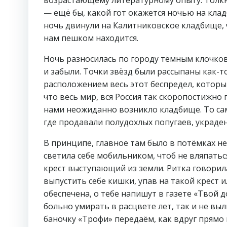
возрастающему литературному опыту. Толкнул
— ещё бы, какой гот окажется ночью на клад
ночь двинули на Калитниковское кладбище, ч
нам пешком находится.
Ночь разносилась по городу тёмным клочков
и забыли. Точки звёзд были рассыпаны как-
расположением весь этот беспредел, который
что весь мир, вся Россия так скоропостижно 
нами неожиданно возникло кладбище. То сам
где продавали полудохлых попугаев, украде
В принципе, главное там было в потёмках не 
светила себе мобильником, чтоб не вляпатьс
крест выступающий из земли. Ритка говорил
выпустить себе кишки, упав на такой крест 
обеспечена, о тебе напишут в газете «Твой до
больно умирать в расцвете лет, так и не выл
баночку «Трофи» передаём, как вдруг прямо 