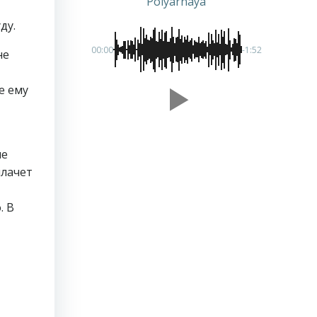
Polyarnaya
ду.
00:00
-1:52
не
е ему
не
плачет
. В