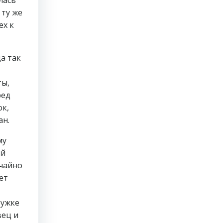
лась
 ту же
ех к
а так
ты,
ред
ок,
ан.
му
ый
учайно
ет
ружке
вец и