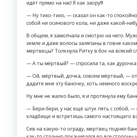
идёт прямо на нас! Я как заору!!!
— Ну тихо-тихо, — сказал он как-то спокойно,
собой ни осинового кола, ни даже какой-ни
В общем, я замолчала и смотрю на него. Муж
земле и даже волосы заляпаны в говне каком-
мертвецы? Толкнула Ритку в бок на всякий сл
— А ты мёртвый? — спросила та, как дурочка 
— Ой, мёртвый, дочка, совсем мёртвый, — от
дадите мне эту баночку, хоть немного воскре
Ну мне не жалко было, я и протянула ему банк
— Бери-бери, у нас ещё штук пять с собой, —
кладбище и встретишь самого настоящего в
Сев на какую-то ограду, мертвец поднял бан
как-то странно покачивался во все стороны и