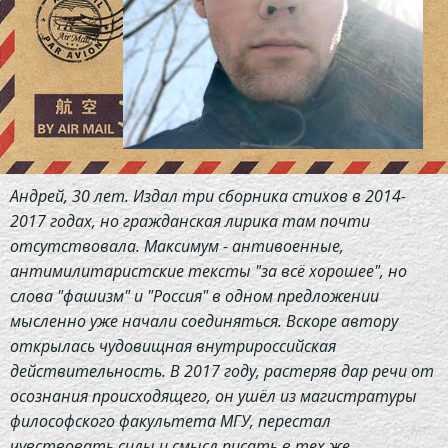
Андрей, 30 лет. Издал три сборника стихов в 2014-
2017 годах, но гражданская лирика там почти
отсутствовала. Максимум - антивоенные,
антимилитаристские тексты "за всё хорошее", но
слова "фашизм" и "Россия" в одном предложении
мысленно уже начали соединяться. Вскоре автору
открылась чудовищная внутрироссийская
действительность. В 2017 году, растеряв дар речи от
осознания происходящего, он ушёл из магистратуры
философского факультета МГУ, перестал
чувствовать силы и смысл писать в тех же