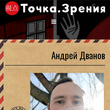
Перейти
к
содержимому
Андрей Дванов