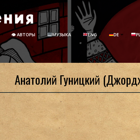
👁 АВТОРЫ
МУЗЫКА
ENG
DE
P
Анатолий Гуницкий (Джорд