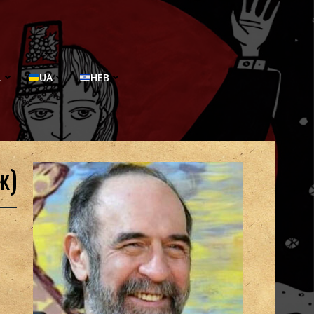
L
UA
HEB
ж)