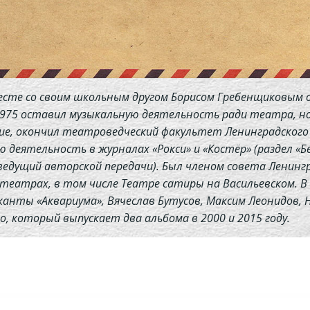
вместе со своим школьным другом Борисом Гребенщиковым о
1975 оставил музыкальную деятельность ради театра, но
ание, окончил театроведческий факультет Ленинградско
ю деятельность в журналах «Рокси» и «Костёр» (раздел «Бе
едущий авторской передачи). Был членом совета Ленингра
театрах, в том числе Театре сатиры на Васильевском. В
канты «Аквариума», Вячеслав Бутусов, Максим Леонидов, 
о, который выпускает два альбома в 2000 и 2015 году.