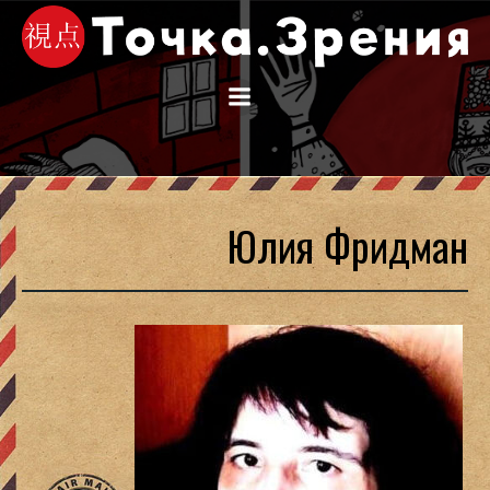
Перейти
к
содержимому
Юлия Фридман