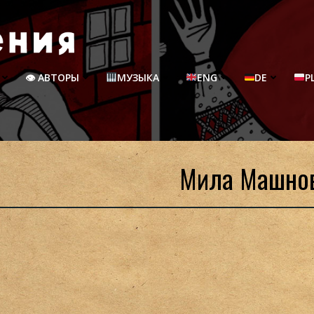
👁 АВТОРЫ
МУЗЫКА
ENG
DE
P
Мила Машно