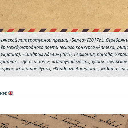
льянской литературной премии «Белла» (2017г.), Серебр
зёр международного поэтического конкурса «Аптека, улица
раина), «Синдром Адели» (2016, Германия, Канада, Украина)
рналах : «День и ночь», «Плавучий мост», «Дон», «Бельские
ворки», «Золотое Руно», «Квадрига Аполлона», «Эдита Гель
ыки
: