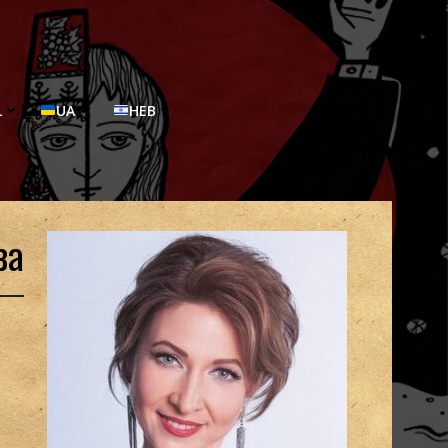
L
UA
HEB
ва