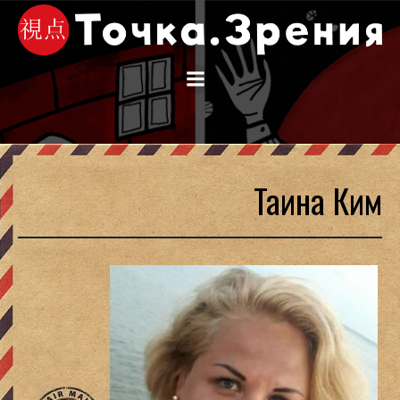
Перейти
к
содержимому
Таина Ким