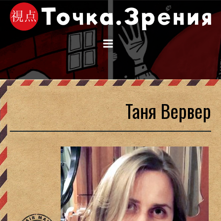
Перейти
к
содержимому
Таня Вервер