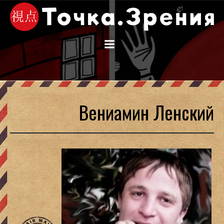
Перейти
к
содержимому
Вениамин Ленский