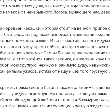
В тот момент моя душа, как никогда, ждала таинственны
 намёков от неизбывного Логоса, мучающего нас, дево
а коровьей какашки, которая стоит на вечном припое 
я. Смотрю, а из-под шахи выползает маленький, недели
тонких ножках ковыляет. И вот я смотрю на него и дум
что я вся не умру прямо сейчас, и скоро у меня появляет
убит эти невыразимые Оковы Бытия, прикалывающие н
ле. И этот котёнок такая лапочка, он же явно хочет с
 собой мою хрупкую, нежную и ранимую душу, невыноси
ак фильмы ужасов, истязают нашу и без того грустную 
скрежет, прямо словно Сатана захохотал своим страшны
сь, я увидела огромную мусоровозку, летящую прямо
ой всепобеждающей любви и нежности! Зажмурив глаза,
ые колёса наматываются источающие красную жидкость