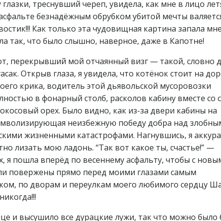
лазки, треснувший череп, увидела, как мне в лицо лет
 асфальте безнадёжным обрубком убитой мечты валяетс
остик!!! Как только эта чудовищная картина запала мне
ла так, что было слышно, наверное, даже в Капотне!
т, перекрывший мой отчаянный визг — такой, словно д
сак. Открыв глаза, я увидела, что котёнок стоит на дор
моего крика, водитель этой дьявольской мусоровозки
лностью в фонарный столб, расколов кабину вместе со 
кокосовый орех. Было видно, как из-за двери кабины на
 символизирующая неизбежную победу добра над злобны
ескими жизненными катастрофами. Нагнувшись, я аккур
тно лизать мою ладонь. “Так вот какое ты, счастье!” —
х, я пошла вперёд по весеннему асфальту, чтобы с новы
ли повержены прямо перед моими глазами самым
нком, по дворам и переулкам моего любимого сердцу Ш
икогда!!!
е и высушило все дурацкие лужи, так что можно было