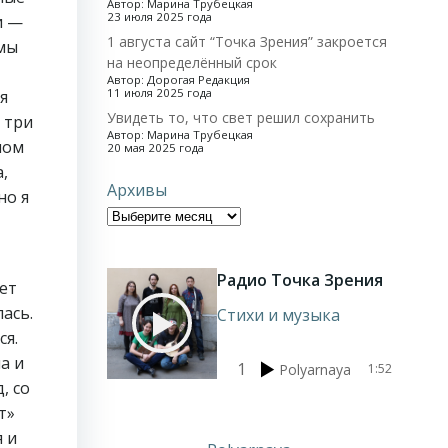
Автор: Марина Трубецкая
23 июля 2025 года
и —
1 августа сайт “Точка Зрения” закроется
 мы
на неопределённый срок
Автор: Дорогая Редакция
11 июля 2025 года
я
Увидеть то, что свет решил сохранить
 три
Автор: Марина Трубецкая
мом
20 мая 2025 года
,
Архивы
но я
Радио Точка Зрения
нет
лась.
Стихи и музыка
ся.
а и
1
Polyarnaya
1:52
, со
т»
я и