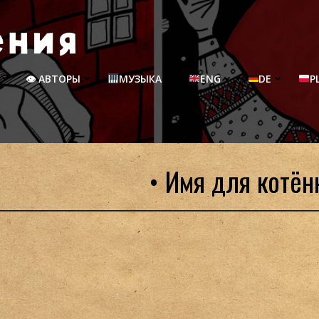
👁 АВТОРЫ
МУЗЫКА
ENG
DE
P
• Имя для котён