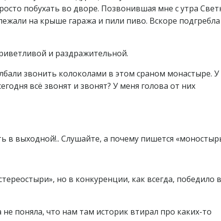
росто побухать во дворе. Позвонившая мне с утра Свет
лежали на крыше гаража и пили пиво. Вскоре подгребл
приветливой и раздражительной.
олбали звонить колоколами в этом сраном монастыре. У
егодня всё звонят и звонят? У меня голова от них
ь в выходной!.. Слушайте, а почему пишется «моностыр
ереостыри», но в конкуренции, как всегда, победило в
а не поняла, что нам там историк втирал про каких-то