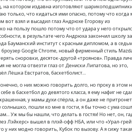
вод, на котором издавна изготовляют шарикоподшипник
Знаю только, что кидаться ими опасно, потому что когда
м вот взял и высадил глаз Андрюхе Егорову из
ько на пользу пошло потому что от удара у него открылс
обности, в результате чего Андрюха закончил школу за
ода Бауманский институт с красным дипломом, а в седь
ал броузер Google Chrome, новый фирменный стиль Mazda
терять сноровки, десяток-другой «троянов». Правда лич
я не могла отвезти глаз от Дениски Липатова, но это,
шёл Лёшка Евстратов, баскетболист…
Конечно, о них можно говорить долго, но проку в этом 
ебе в баскетбол до девятого класса, я ему нафиг не сда
акрашенная, у мамы духи спёрла, а он даже не притронет
е солнышко, пошли ко мне в гости, я бы точно с ума сошл
ам… Уж мы бы нашли, что делать в гостях! Но нет, он, гад
лез Лэйкерс» вышел в плэй-офф НБА, или что «Урал-грей
о у них модно говорить, Кубок по вызову. А я сижу така