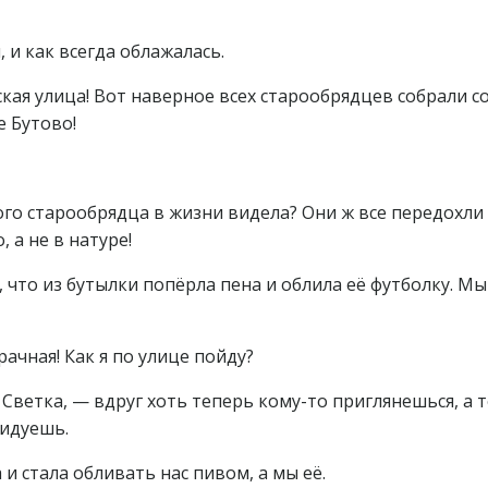
 и как всегда облажалась.
ская улица! Вот наверное всех старообрядцев собрали со
е Бутово!
ого старообрядца в жизни видела? Они ж все передохли
 а не в натуре!
, что из бутылки попёрла пена и облила её футболку. Мы
рачная! Как я по улице пойду?
Светка, — вдруг хоть теперь кому-то приглянешься, а т
видуешь.
 и стала обливать нас пивом, а мы её.