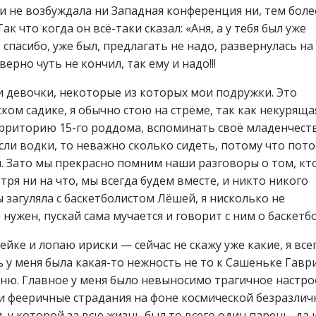
и не возбуждала ни Западная конференция ни, тем боле
к что когда он всё-таки сказал: «Аня, а у тебя был уже
, спасибо, уже был, предлагать не надо, развернулась на
рно чуть не кончил, так ему и надо!!!
 девочки, некоторые из которых мои подружки. Это
ском садике, я обычно стою на стрёме, так как некурящая
рриторию 15-го роддома, вспоминать своё младенчеств
если водки, то неважно сколько сидеть, потому что пото
. Зато мы прекрасно помним наши разговоры о том, кт
тря ни на что, мы всегда будем вместе, и никто никого
 загуляла с баскетболистом Лёшей, я нисколько не
нужен, пускай сама мучается и говорит с ним о баскетбо
мейке и лопаю ириски — сейчас не скажу уже какие, я все
ь у меня была какая-то нежность не то к Сашеньке Гавр
ню. Главное у меня было невыносимо трагичное настро
и фееричные страдания на фоне космической безразлич
 у которой за всю жизнь был то всего один парень, да 