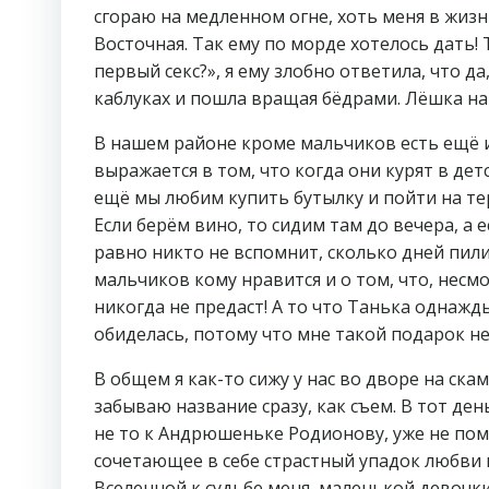
сгораю на медленном огне, хоть меня в жизн
Восточная. Так ему по морде хотелось дать! Та
первый секс?», я ему злобно ответила, что да
каблуках и пошла вращая бёдрами. Лёшка наве
В нашем районе кроме мальчиков есть ещё и
выражается в том, что когда они курят в дет
ещё мы любим купить бутылку и пойти на те
Если берём вино, то сидим там до вечера, а 
равно никто не вспомнит, сколько дней пили
мальчиков кому нравится и о том, что, несмо
никогда не предаст! А то что Танька однажды
обиделась, потому что мне такой подарок не 
В общем я как-то сижу у нас во дворе на ска
забываю название сразу, как съем. В тот ден
не то к Андрюшеньке Родионову, уже не пом
сочетающее в себе страстный упадок любви 
Вселенной к судьбе меня, маленькой девочки,