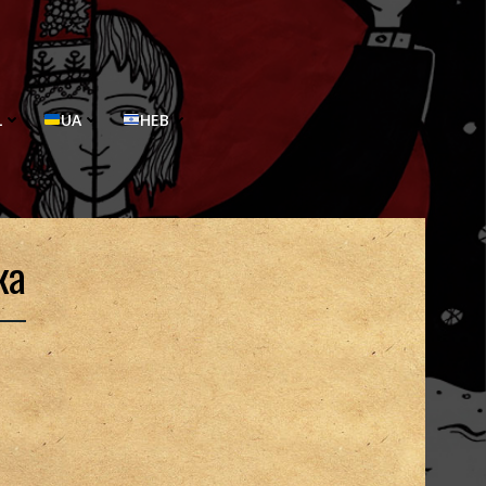
L
UA
HEB
ка