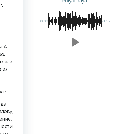
Polyarnaya
е,
00:00
-1:52
. А
о.
м всё
о из
ле.
гда
илову,
ение,
ности
и то