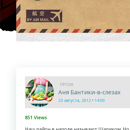
ПРОЗА
Аня Бантики-в-слезах
•
23 августа, 2012
14:00
851 Views
Наш район в народе называют Шариком. Но эт