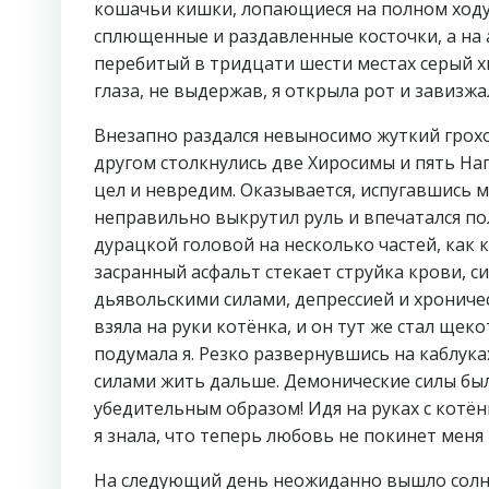
кошачьи кишки, лопающиеся на полном ходу г
сплющенные и раздавленные косточки, а на
перебитый в тридцати шести местах серый хв
глаза, не выдержав, я открыла рот и завизжа
Внезапно раздался невыносимо жуткий грохо
другом столкнулись две Хиросимы и пять Нага
цел и невредим. Оказывается, испугавшись 
неправильно выкрутил руль и впечатался по
дурацкой головой на несколько частей, как 
засранный асфальт стекает струйка крови,
дьявольскими силами, депрессией и хронич
взяла на руки котёнка, и он тут же стал щеко
подумала я. Резко развернувшись на каблука
силами жить дальше. Демонические силы бы
убедительным образом! Идя на руках с котё
я знала, что теперь любовь не покинет меня н
На следующий день неожиданно вышло солнц