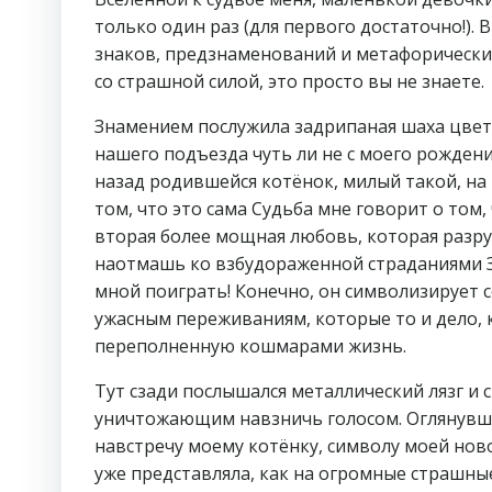
только один раз (для первого достаточно!). 
знаков, предзнаменований и метафорических
со страшной силой, это просто вы не знаете.
Знамением послужила задрипаная шаха цвет
нашего подъезда чуть ли не с моего рождени
назад родившейся котёнок, милый такой, на 
том, что это сама Судьба мне говорит о том, 
вторая более мощная любовь, которая разр
наотмашь ко взбудораженной страданиями Зем
мной поиграть! Конечно, он символизирует
ужасным переживаниям, которые то и дело, к
переполненную кошмарами жизнь.
Тут сзади послышался металлический лязг и 
уничтожающим навзничь голосом. Оглянувши
навстречу моему котёнку, символу моей нов
уже представляла, как на огромные страшн