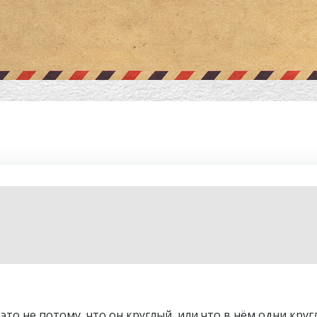
о не потому, что он круглый, или что в нём одни круг