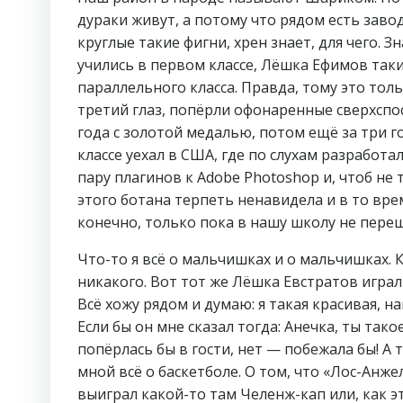
дураки живут, а потому что рядом есть за
круглые такие фигни, хрен знает, для чего. 
учились в первом классе, Лёшка Ефимов таки
параллельного класса. Правда, тому это тол
третий глаз, попёрли офонаренные сверхспос
года с золотой медалью, потом ещё за три г
классе уехал в США, где по слухам разработ
пару плагинов к Adobe Photoshop и, чтоб не 
этого ботана терпеть ненавидела и в то врем
конечно, только пока в нашу школу не пере
Что-то я всё о мальчишках и о мальчишках. 
никакого. Вот тот же Лёшка Евстратов играл с
Всё хожу рядом и думаю: я такая красивая, н
Если бы он мне сказал тогда: Анечка, ты тако
попёрлась бы в гости, нет — побежала бы! А т
мной всё о баскетболе. О том, что «Лос-Анже
выиграл какой-то там Челенж-кап или, как эт