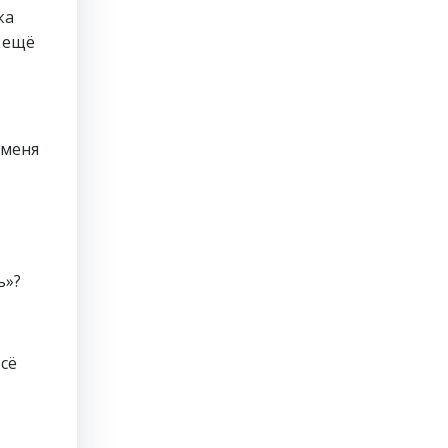
ка
а ещё
 меня
ь»?
сё