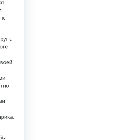
ят
я
 в
руг с
оге
своей
ми
атно
ми
арика,
 бы