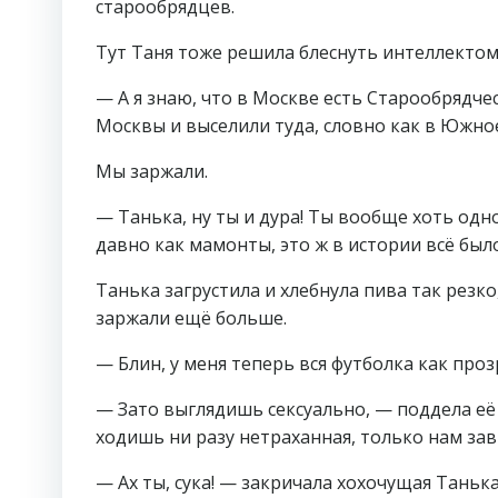
старообрядцев.
Тут Таня тоже решила блеснуть интеллектом,
— А я знаю, что в Москве есть Старообрядче
Москвы и выселили туда, словно как в Южно
Мы заржали.
— Танька, ну ты и дура! Ты вообще хоть одн
давно как мамонты, это ж в истории всё было,
Танька загрустила и хлебнула пива так резко
заржали ещё больше.
— Блин, у меня теперь вся футболка как проз
— Зато выглядишь сексуально, — поддела её 
ходишь ни разу нетраханная, только нам за
— Ах ты, сука! — закричала хохочущая Танька