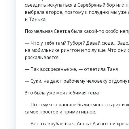
съездить искупаться в Серебряный бор или п
выбрала второе, поэтому к полудню мы уже 
и Танька.
Похмельная Светка была какой-то особо не
— Что у тебя там? Туборг? Давай сюда… Зад
на мобильнике рингтон и то лучше. Что они с
раскалывается.
— Так воскресенье же, — ответила Таня.
— Суки, не дают рабочему человеку отдохнут
Это была уже моя любимая тема.
— Потому что раньше были «моностыри» и «ст
самое простое и примитивное.
— Вот ты врубаешься, Анька! А я вот ни хрен