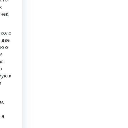
х
чек,
около
 две
аю о
ся
ас
о
мую к
и
м,
 я