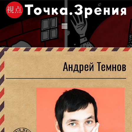
Перейти
к
содержимому
Андрей Темнов