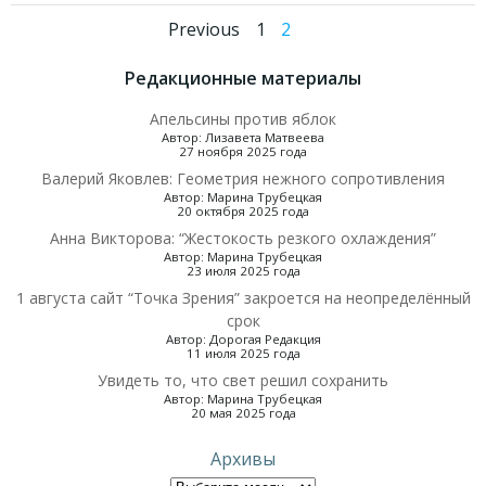
Навигация
Навигаци
Страница
Страница
Previous
1
2
по
по
Редакционные материалы
Апельсины против яблок
записям
записям
Автор: Лизавета Матвеева
27 ноября 2025 года
Валерий Яковлев: Геометрия нежного сопротивления
Автор: Марина Трубецкая
20 октября 2025 года
Анна Викторова: “Жестокость резкого охлаждения”
Автор: Марина Трубецкая
23 июля 2025 года
1 августа сайт “Точка Зрения” закроется на неопределённый
срок
Автор: Дорогая Редакция
11 июля 2025 года
Увидеть то, что свет решил сохранить
Автор: Марина Трубецкая
20 мая 2025 года
Архивы