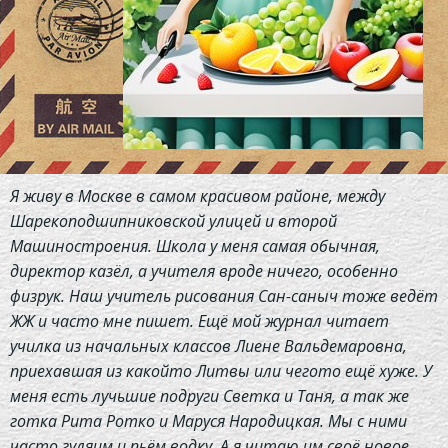
Я живу в Москве в самом красивом районе, между
Шарекоподшипниковской улицей и второй
Машиностроения. Школа у меня самая обычная,
директор казёл, а учителя вроде ничего, особенно
физрук. Наш учитель рисования Сан-саныч тоже ведёт
ЖЖ и часто мне пишет. Ещё мой журнал читает
училка из начальных классов Лиене Вальдемаровна,
приехавшая из какойто Литвы или чегото ещё хуже. У
меня есть лучьшие подруги Светка и Таня, а так же
готка Рита Ротко и Маруся Народицкая. Мы с ними
часто гуляим и пьём водку. А я читаю им своё новое