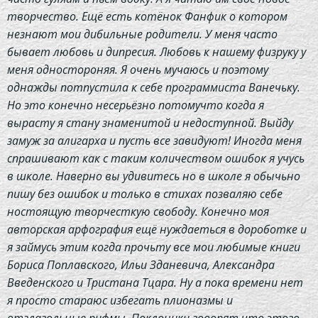
творчество. Ещё есть котёнок Фанфик о котором
незнают мои дибильные родители. У меня часто
бывает любовь и дипресия. Любовь к нашему физруку у
меня одностороняя. Я очень мучаюсь и поэтому
однажды потпустила к себе программиста Ванечьку.
Но это конечно несерьёзно потомучто когда я
вырасту я стану знаменитой и недоступной. Выйду
замуж за алигарха и пусть все завидуют! Иногда меня
спрашивают как с таким количеством ошибок я учусь
в школе. Наверно вы удивитесь но в школе я обычьно
пишу без ошибок и только в стихах позваляю себе
ностоящую творчесткую свободу. Конечно моя
авторская арфография ещё нуждаеться в дороботке и
я займусь этим когда прочьту все мои любимые книги
Бориса Поплавского, Ильи Зданевича, Александра
Введенского и Тристана Тцара. Ну а пока времени нет
я просто стараюс избегать плионазмы и
отглагольные рифмы. Поклоники говорят что этого