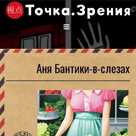
Перейти
к
содержимому
Аня Бантики-в-слезах