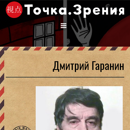
Перейти
к
содержимому
Дмитрий Гаранин